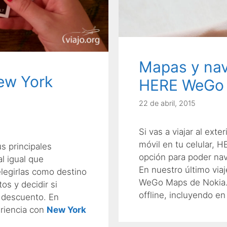
Mapas y nav
ew York
HERE WeGo 
22 de abril, 2015
Si vas a viajar al ext
móvil en tu celular,
s principales
opción para poder nav
l igual que
En nuestro último via
egirlas como destino
WeGo Maps de Nokia. 
os y decidir si
offline, incluyendo 
e descuento. En
riencia con
New York