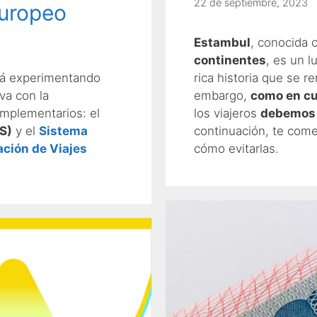
22 de septiembre, 2023
Europeo
Estambul
, conocida
continentes
, es un l
á experimentando
rica historia que se r
iva con la
embargo,
como en cu
mplementarios: el
los viajeros
debemos e
S)
y el
Sistema
continuación, te com
ación de Viajes
cómo evitarlas.