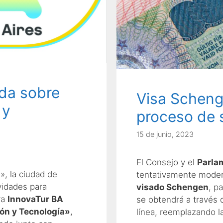
da sobre
Visa Scheng
 y
proceso de s
15 de junio, 2023
El Consejo y el
Parla
», la ciudad de
tentativamente modern
vidades para
visado Schengen
, p
ra
InnovaTur BA
se obtendrá a través 
ón y Tecnología»
,
línea, reemplazando l