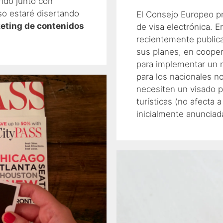
ndo junto con
so estaré disertando
El Consejo Europeo pr
eting de contenidos
de visa electrónica. 
recientemente public
sus planes, en coope
para implementar un n
para los nacionales n
necesiten un visado p
turísticas (no afecta a
inicialmente anunciad