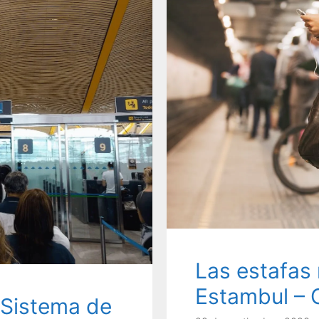
Las estafas
Estambul – 
 Sistema de