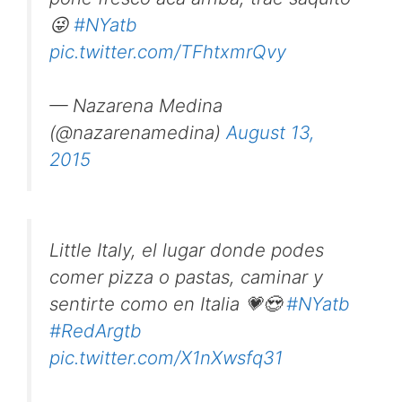
😜
#NYatb
pic.twitter.com/TFhtxmrQvy
— Nazarena Medina
(@nazarenamedina)
August 13,
2015
Little Italy, el lugar donde podes
comer pizza o pastas, caminar y
sentirte como en Italia 💗😍
#NYatb
#RedArgtb
pic.twitter.com/X1nXwsfq31