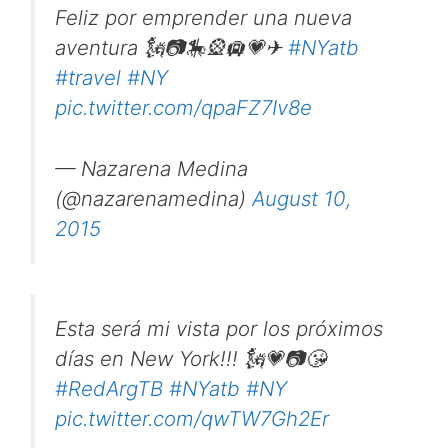
Feliz por emprender una nueva
aventura 🗽📷🎠🎡🛄💗✈
#NYatb
#travel
#NY
pic.twitter.com/qpaFZ7Iv8e
— Nazarena Medina
(@nazarenamedina)
August 10,
2015
Esta será mi vista por los próximos
días en New York!!! 🗽💗📷😘
#RedArgTB
#NYatb
#NY
pic.twitter.com/qwTW7Gh2Er