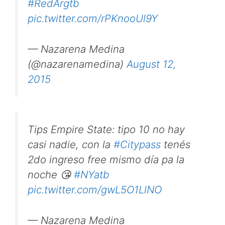
#RedArgtb
pic.twitter.com/rPKnooUl9Y
— Nazarena Medina
(@nazarenamedina)
August 12,
2015
Tips Empire State: tipo 10 no hay
casi nadie, con la
#Citypass
tenés
2do ingreso free mismo día pa la
noche 😘
#NYatb
pic.twitter.com/gwL5O1LlNO
— Nazarena Medina