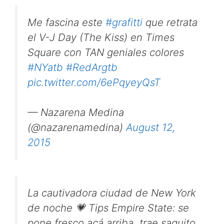
Me fascina este
#grafitti
que retrata
el V-J Day (The Kiss) en Times
Square con TAN geniales colores
#NYatb
#RedArgtb
pic.twitter.com/6ePqyeyQsT
— Nazarena Medina
(@nazarenamedina)
August 12,
2015
La cautivadora ciudad de New York
de noche 💗 Tips Empire State: se
pone fresco acá arriba, trae saquito