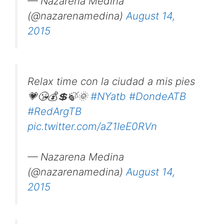
— Nazarena Medina
(@nazarenamedina)
August 14,
2015
Relax time con la ciudad a mis pies
💗😘💰💲🍃🌞
#NYatb
#DondeATB
#RedArgTB
pic.twitter.com/aZ1IeE0RVn
— Nazarena Medina
(@nazarenamedina)
August 14,
2015