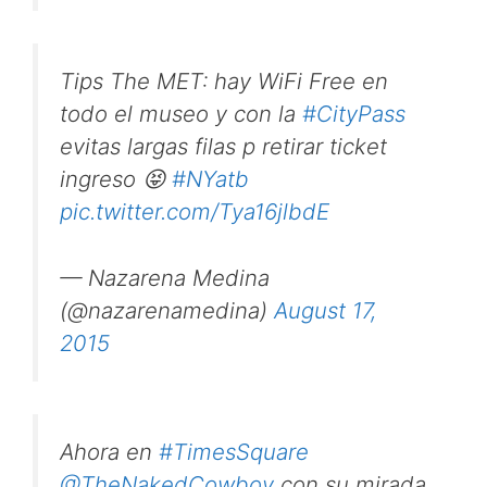
Tips The MET: hay WiFi Free en
todo el museo y con la
#CityPass
evitas largas filas p retirar ticket
ingreso 😝
#NYatb
pic.twitter.com/Tya16jlbdE
— Nazarena Medina
(@nazarenamedina)
August 17,
2015
Ahora en
#TimesSquare
@TheNakedCowboy
con su mirada