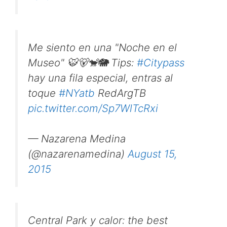
Me siento en una "Noche en el
Museo" 🐯🐻🐒🐘 Tips:
#Citypass
hay una fila especial, entras al
toque
#NYatb
RedArgTB
pic.twitter.com/Sp7WlTcRxi
— Nazarena Medina
(@nazarenamedina)
August 15,
2015
Central Park y calor: the best