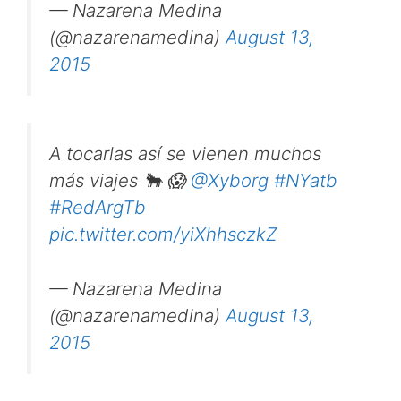
— Nazarena Medina
(@nazarenamedina)
August 13,
2015
A tocarlas así se vienen muchos
más viajes 🐂 😱
@Xyborg
#NYatb
#RedArgTb
pic.twitter.com/yiXhhsczkZ
— Nazarena Medina
(@nazarenamedina)
August 13,
2015