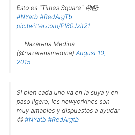
Esto es "Times Square" 😓😱
#NYatb
#RedArgTb
pic.twitter.com/Pl80Jzlt21
— Nazarena Medina
(@nazarenamedina)
August 10,
2015
Si bien cada uno va en la suya y en
paso ligero, los newyorkinos son
muy amables y dispuestos a ayudar
😊
#NYatb
#RedArgtb