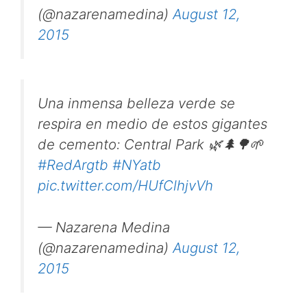
(@nazarenamedina)
August 12,
2015
Una inmensa belleza verde se
respira en medio de estos gigantes
de cemento: Central Park 🌿🌲🌳🌱
#RedArgtb
#NYatb
pic.twitter.com/HUfClhjvVh
— Nazarena Medina
(@nazarenamedina)
August 12,
2015