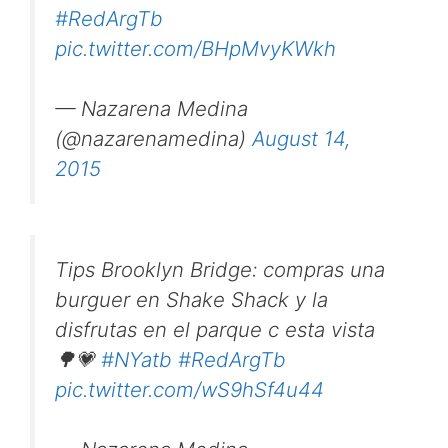
#RedArgTb
pic.twitter.com/BHpMvyKWkh
— Nazarena Medina
(@nazarenamedina)
August 14,
2015
Tips Brooklyn Bridge: compras una
burguer en Shake Shack y la
disfrutas en el parque c esta vista
🌳💗
#NYatb
#RedArgTb
pic.twitter.com/wS9hSf4u44