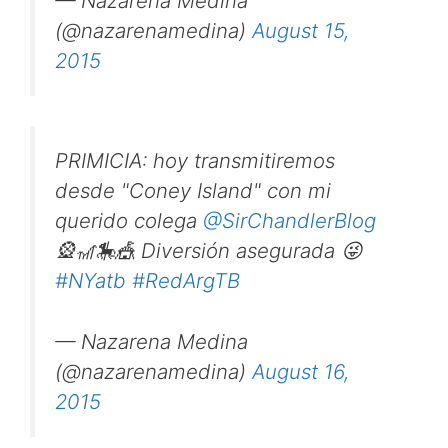
— Nazarena Medina
(@nazarenamedina)
August 15,
2015
PRIMICIA: hoy transmitiremos
desde "Coney Island" con mi
querido colega
@SirChandlerBlog
🎡🎢🎠🎪 Diversión asegurada 😜
#NYatb
#RedArgTB
— Nazarena Medina
(@nazarenamedina)
August 16,
2015