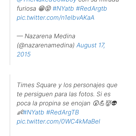
furiosa 😁😝
#NYatb
#RedArgtb
pic.twitter.com/n1elbvAKaA
— Nazarena Medina
(@nazarenamedina)
August 17,
2015
Times Square y los personajes que
te persiguen para las fotos. Si es
poca la propina se enojan 😲💪👹👽
👶
#NYatb
#RedArgTB
pic.twitter.com/0WC4kMaBel