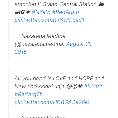
emoción!!! Grand Central Station 🚂
🚅🚆💗
#NYatb
#RedArgtb
pic.twitter.com/BJYd7Gced1
— Nazarena Medina
(@nazarenamedina)
August 11,
2015
All you need is LOVE and HOPE and
New Yorkkkkk!! Jaja 😘😜💗
#NYatb
#RedArgTb
pic.twitter.com/HCBGACe26M
— Nazarena Medina