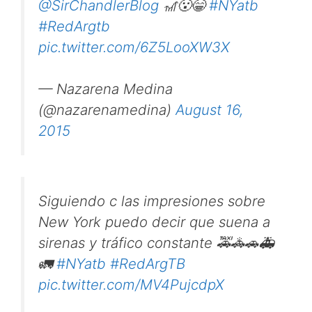
@SirChandlerBlog
🎢😮😁
#NYatb
#RedArgtb
pic.twitter.com/6Z5LooXW3X
— Nazarena Medina
(@nazarenamedina)
August 16,
2015
Siguiendo c las impresiones sobre
New York puedo decir que suena a
sirenas y tráfico constante 🚕🚓🚗🚑
🚛
#NYatb
#RedArgTB
pic.twitter.com/MV4PujcdpX