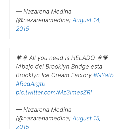
— Nazarena Medina
(@nazarenamedina)
August 14,
2015
💗🍦 All you need is HELADO 🍦💗
(Abajo del Brooklyn Bridge esta
Brooklyn Ice Cream Factory
#NYatb
#RedArgtb
pic.twitter.com/Mz3lmesZRl
— Nazarena Medina
(@nazarenamedina)
August 15,
2015