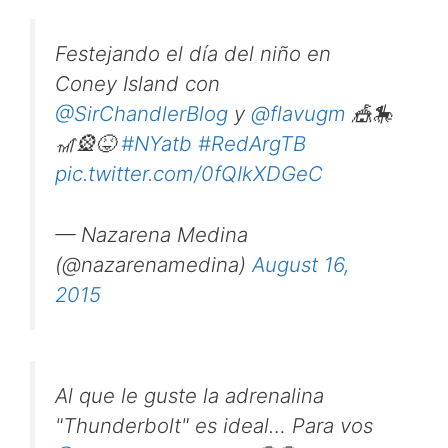
Festejando el día del niño en
Coney Island con
@SirChandlerBlog
y
@flavugm
🎪🎠
🎢🎡😝
#NYatb
#RedArgTB
pic.twitter.com/0fQIkXDGeC
— Nazarena Medina
(@nazarenamedina)
August 16,
2015
Al que le guste la adrenalina
"Thunderbolt" es ideal… Para vos