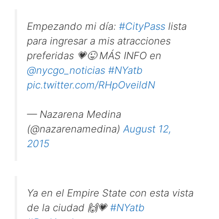
Empezando mi día:
#CityPass
lista
para ingresar a mis atracciones
preferidas 💗😜 MÁS INFO en
@nycgo_noticias
#NYatb
pic.twitter.com/RHpOveildN
— Nazarena Medina
(@nazarenamedina)
August 12,
2015
Ya en el Empire State con esta vista
de la ciudad 🙌💗
#NYatb