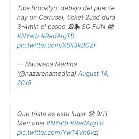
Tips Brooklyn: debajo del puente
hay un Carrusel, ticket 2usd dura
3-4min el paseo 🎡🎠 SO FUN 😁
#NYatb
#RedArgTB
pic.twitter.com/XSii3kBCZr
— Nazarena Medina
(@nazarenamedina)
August 14,
2015
Que triste es este lugar 😞 9/11
Memorial
#NYatb
#RedArgTB
pic.twitter.com/YwT4Vn6vzj