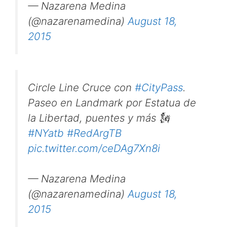
— Nazarena Medina
(@nazarenamedina)
August 18,
2015
Circle Line Cruce con
#CityPass
.
Paseo en Landmark por Estatua de
la Libertad, puentes y más 🗽
#NYatb
#RedArgTB
pic.twitter.com/ceDAg7Xn8i
— Nazarena Medina
(@nazarenamedina)
August 18,
2015