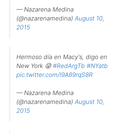
— Nazarena Medina
(@nazarenamedina)
August 10,
2015
Hermoso día en Macy's, digo en
New York 😜
#RedArgTb
#NYatb
pic.twitter.com/I9A89rqS8R
— Nazarena Medina
(@nazarenamedina)
August 10,
2015