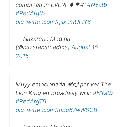
combination EVER! 🌲🌳🌱
#NYatb
#RedArgtb
pic.twitter.com/qsxamUFIY6
— Nazarena Medina
(@nazarenamedina)
August 15,
2015
Muyy emocionada 💗😍 por ver The
Lion King en Broadway wiiiii
#NYatb
#RedArgTB
pic.twitter.com/mBo87wWSGB