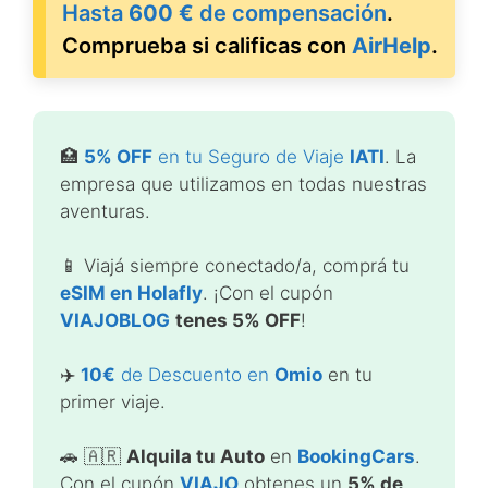
Hasta
600 €
de compensación
.
Comprueba si calificas con
AirHelp
.
🏥
5% OFF
en tu Seguro de Viaje
IATI
. La
empresa que utilizamos en todas nuestras
aventuras.
📱 Viajá siempre conectado/a, comprá tu
eSIM en Holafly
. ¡Con el cupón
VIAJOBLOG
tenes 5% OFF
!
✈️
10€
de Descuento en
Omio
en tu
primer viaje.
🚗 🇦🇷
Alquila tu Auto
en
BookingCars
.
Con el cupón
VIAJO
obtenes un
5% de