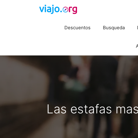
Saltar
al
contenido
Descuentos
Busqueda
A
Las estafas ma