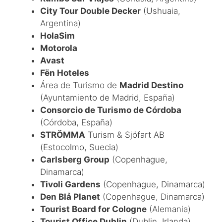
City Tour Double Decker
(Ushuaia,
Argentina)
HolaSim
Motorola
Avast
Fën Hoteles
Área de Turismo de
Madrid Destino
(Ayuntamiento de Madrid, España)
Consorcio de Turismo de Córdoba
(Córdoba, España)
STRÖMMA
Turism & Sjöfart AB
(Estocolmo, Suecia)
Carlsberg Group
(Copenhague,
Dinamarca)
Tivoli Gardens
(Copenhague, Dinamarca)
Den Blå Planet
(Copenhague, Dinamarca)
Tourist Board for Cologne
(Alemania)
Tourist Office Dublin
(Dublin, Irlanda)