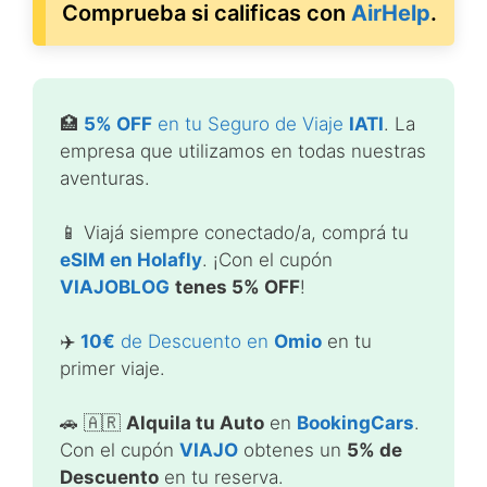
Comprueba si calificas con
AirHelp
.
🏥
5% OFF
en tu Seguro de Viaje
IATI
. La
empresa que utilizamos en todas nuestras
aventuras.
📱 Viajá siempre conectado/a, comprá tu
eSIM en Holafly
. ¡Con el cupón
VIAJOBLOG
tenes 5% OFF
!
✈️
10€
de Descuento en
Omio
en tu
primer viaje.
🚗 🇦🇷
Alquila tu Auto
en
BookingCars
.
Con el cupón
VIAJO
obtenes un
5% de
Descuento
en tu reserva.