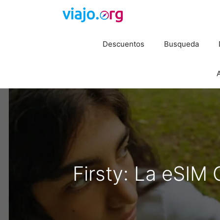
Saltar
al
contenido
Descuentos
Busqueda
A
Firsty: La eSIM 