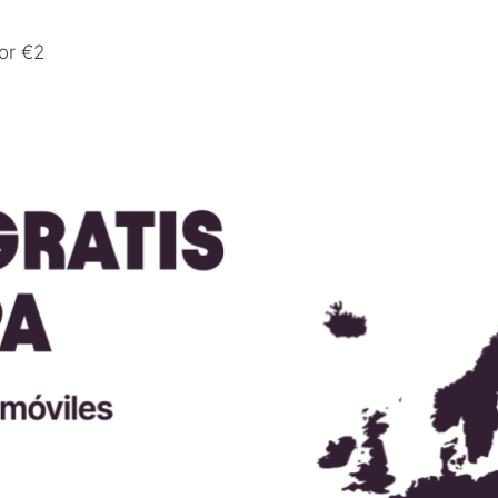
or €2