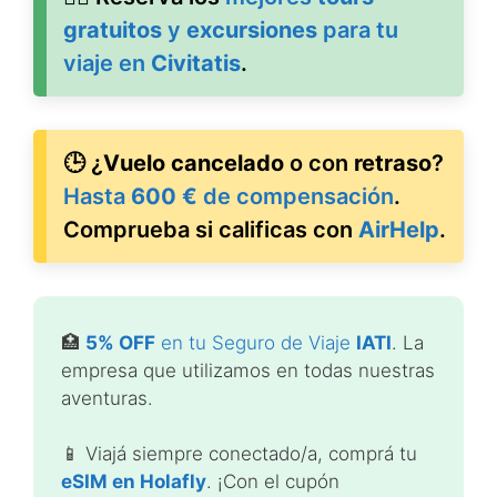
gratuitos
y
excursiones
para tu
viaje en
Civitatis
.
🕒 ¿
Vuelo cancelado
o con
retraso
?
Hasta
600 €
de compensación
.
Comprueba si calificas con
AirHelp
.
🏥
5% OFF
en tu Seguro de Viaje
IATI
. La
empresa que utilizamos en todas nuestras
aventuras.
📱 Viajá siempre conectado/a, comprá tu
eSIM en Holafly
. ¡Con el cupón