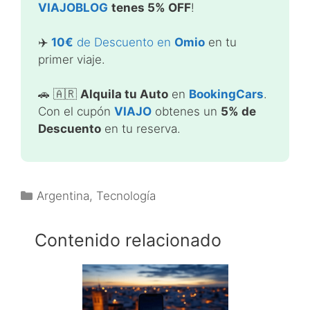
VIAJOBLOG
tenes 5% OFF
!
✈️
10€
de Descuento en
Omio
en tu
primer viaje.
🚗 🇦🇷
Alquila tu Auto
en
BookingCars
.
Con el cupón
VIAJO
obtenes un
5% de
Descuento
en tu reserva.
Categorías
Argentina
,
Tecnología
Contenido relacionado