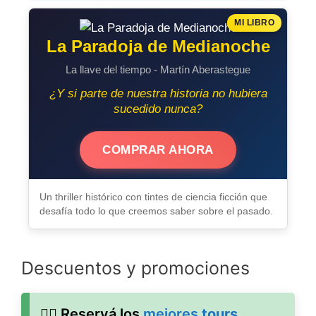
MI LIBRO
La Paradoja de Medianoche
La llave del tiempo - Martín Aberastegue
¿Y si parte de nuestra historia no hubiera
sucedido nunca?
COMPRAR AHORA
Un thriller histórico con tintes de ciencia ficción que
desafía todo lo que creemos saber sobre el pasado.
Descuentos y promociones
🚶‍♂️ Reservá los
mejores
tours