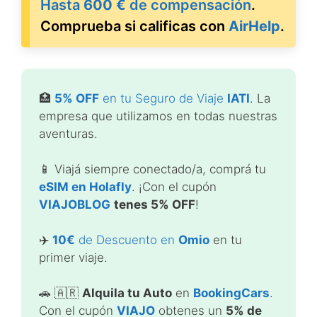
Hasta
600 €
de compensación
.
Comprueba si calificas con
AirHelp
.
🏥
5% OFF
en tu Seguro de Viaje
IATI
. La
empresa que utilizamos en todas nuestras
aventuras.
📱 Viajá siempre conectado/a, comprá tu
eSIM en Holafly
. ¡Con el cupón
VIAJOBLOG
tenes 5% OFF
!
✈️
10€
de Descuento en
Omio
en tu
primer viaje.
🚗 🇦🇷
Alquila tu Auto
en
BookingCars
.
Con el cupón
VIAJO
obtenes un
5% de