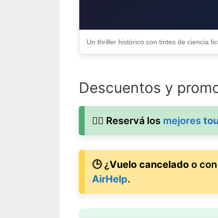
Un thriller histórico con tintes de ciencia
Descuentos y prom
🚶‍♂️ Reservá los
mejores
tou
🕒 ¿
Vuelo cancelado
o co
AirHelp
.