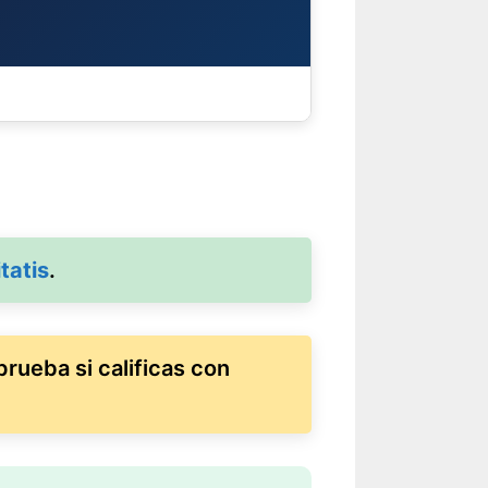
tatis
.
rueba si calificas con