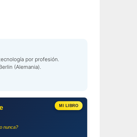
tecnología por profesión.
Berlin (Alemania).
MI LIBRO
e
do nunca?