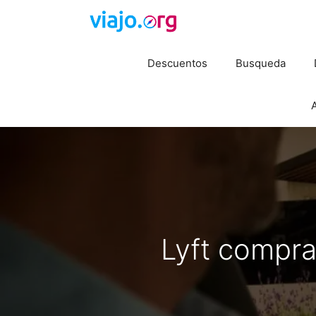
Saltar
al
contenido
Descuentos
Busqueda
A
Lyft compr