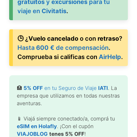
gratuitos
y
excursiones
para tu
viaje en
Civitatis
.
🕒 ¿
Vuelo cancelado
o con
retraso
?
Hasta
600 €
de compensación
.
Comprueba si calificas con
AirHelp
.
🏥
5% OFF
en tu Seguro de Viaje
IATI
. La
empresa que utilizamos en todas nuestras
aventuras.
📱 Viajá siempre conectado/a, comprá tu
eSIM en Holafly
. ¡Con el cupón
VIAJOBLOG
tenes 5% OFF
!