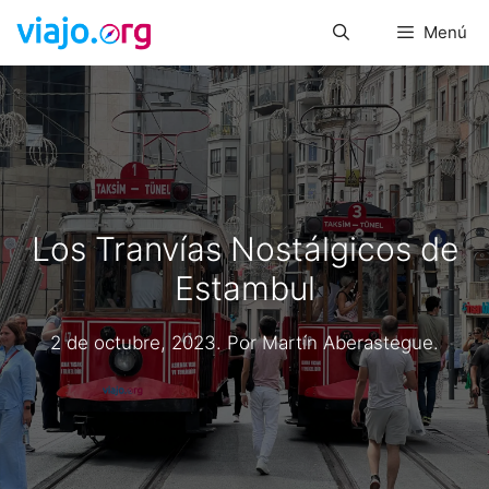
Saltar
Menú
al
contenido
Los Tranvías Nostálgicos de
Estambul
2 de octubre, 2023
. Por
Martín Aberastegue
.