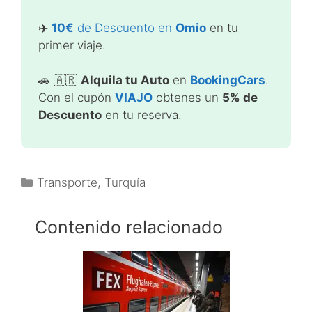
✈️
10€
de Descuento en
Omio
en tu
primer viaje.
🚗 🇦🇷
Alquila tu Auto
en
BookingCars
.
Con el cupón
VIAJO
obtenes un
5% de
Descuento
en tu reserva.
Categorías
Transporte
,
Turquía
Contenido relacionado