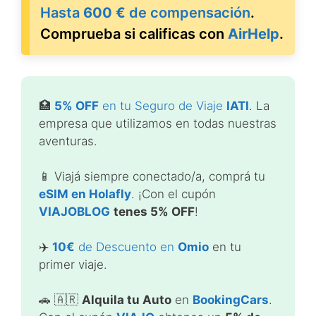
Hasta
600 €
de compensación
.
Comprueba si calificas con
AirHelp
.
🏥
5% OFF
en tu Seguro de Viaje
IATI
. La
empresa que utilizamos en todas nuestras
aventuras.
📱 Viajá siempre conectado/a, comprá tu
eSIM en Holafly
. ¡Con el cupón
VIAJOBLOG
tenes 5% OFF
!
✈️
10€
de Descuento en
Omio
en tu
primer viaje.
🚗 🇦🇷
Alquila tu Auto
en
BookingCars
.