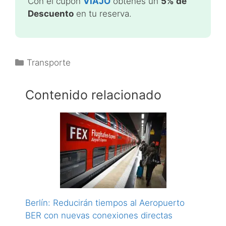
Con el cupón
VIAJO
obtenes un
5% de
Descuento
en tu reserva.
Categorías
Transporte
Contenido relacionado
Berlín: Reducirán tiempos al Aeropuerto
BER con nuevas conexiones directas