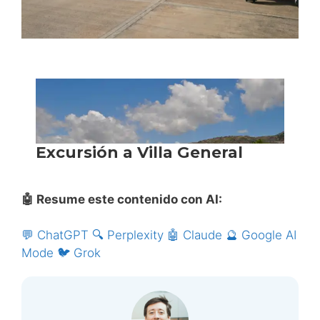
🤖 Resume este contenido con AI:
💬 ChatGPT
🔍 Perplexity
🤖 Claude
🔮 Google AI
Mode
🐦 Grok