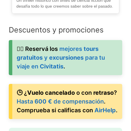
Un thriller histórico con tintes de ciencia ficción que
desafía todo lo que creemos saber sobre el pasado.
Descuentos y promociones
🚶‍♂️ Reservá los
mejores
tours
gratuitos
y
excursiones
para tu
viaje en
Civitatis
.
🕒 ¿
Vuelo cancelado
o con
retraso
?
Hasta
600 €
de compensación
.
Comprueba si calificas con
AirHelp
.