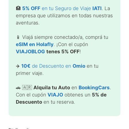
🏥
5% OFF
en tu Seguro de Viaje
IATI
. La
empresa que utilizamos en todas nuestras
aventuras.
📱 Viajá siempre conectado/a, comprá tu
eSIM en Holafly
. ¡Con el cupón
VIAJOBLOG
tenes 5% OFF
!
✈️
10€
de Descuento en
Omio
en tu
primer viaje.
🚗 🇦🇷
Alquila tu Auto
en
BookingCars
.
Con el cupón
VIAJO
obtenes un
5% de
Descuento
en tu reserva.
Categorías