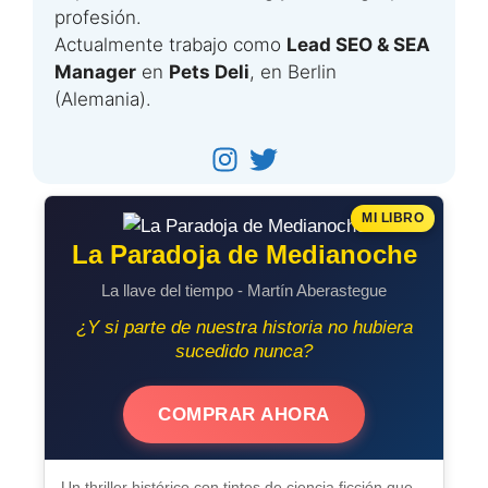
profesión.
Actualmente trabajo como
Lead SEO & SEA
Manager
en
Pets Deli
, en Berlin
(Alemania).
MI LIBRO
La Paradoja de Medianoche
La llave del tiempo - Martín Aberastegue
¿Y si parte de nuestra historia no hubiera
sucedido nunca?
COMPRAR AHORA
Un thriller histórico con tintes de ciencia ficción que