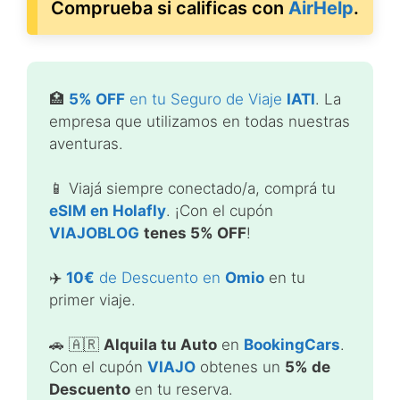
Comprueba si calificas con
AirHelp
.
🏥
5% OFF
en tu Seguro de Viaje
IATI
. La
empresa que utilizamos en todas nuestras
aventuras.
📱 Viajá siempre conectado/a, comprá tu
eSIM en Holafly
. ¡Con el cupón
VIAJOBLOG
tenes 5% OFF
!
✈️
10€
de Descuento en
Omio
en tu
primer viaje.
🚗 🇦🇷
Alquila tu Auto
en
BookingCars
.
Con el cupón
VIAJO
obtenes un
5% de
Descuento
en tu reserva.